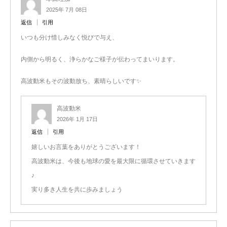
2025年 7月 08日
返信
引用
いつも分け惜しみなく悦びで与え、
内側から明るく、浄らかなご様子が伝わってまいります。
高波動米もその波動放ち、素晴らしいです✨
高波動米
2026年 1月 17日
返信
引用
嬉しいお言葉をありがとうございます！
高波動米は、今後も地球の愛を最大限に循環させていきます
♪
実り多き人生を共に歩みましょう