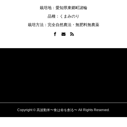
栽培地：愛知県東郷町諸輪
品種：くまみのり
栽培方法：完全自然農法・無肥料無農薬
HOME
私たちの挑戦
こだわり
ブログ
記念館
商品一覧
お問合せ
プライバシーポリシー
Copyright © 高波動米〜食は命を創る〜 All Rights Reserved.