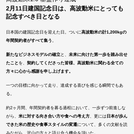
2月11日建国記念日は、高波動米にとっても
記念すべき日となる
日本国の建国記念日を迎えた日。ついに
高波動米の計1,200kgの
年間契約者がすべて集う
。
新たなビジネスモデルの確立
と、
未来に向けた第一歩を踏み出せ
たこと
を、
契約してくださった皆様、高波動米に関わる全ての
方々に心から感謝を申し上げます。
一つの目標に向かって走り、達成する喜びを感じる瞬間でもあ
る。
約2ヶ月間、年間契約者を募る過程において、一歩ずつ前進しな
がら、
米に対する向き合い方や食への考え方
、更には
日本が歩ん
できた米の歴史や食事スタイルの変遷
について、多くの文献を読
みながら、沢山の方々と語り合う機会を頂いた。