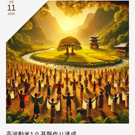
2月
11
2025
高波動米1.0 基盤作り達成