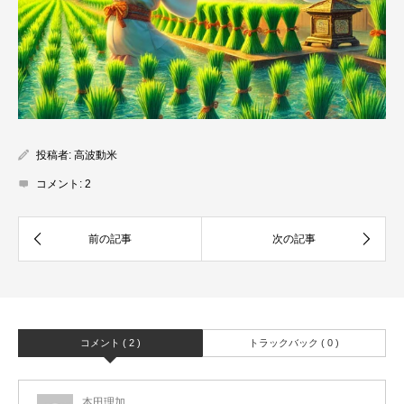
投稿者:
高波動米
コメント:
2
コメント ( 2 )
トラックバック ( 0 )
本田理加