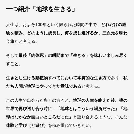
一つ紹介「地球を生きる」
人生は、およそ100年という限られた時間の中で、
どれだけの経
験を積み、どのように成長し、何を成し遂げるか、三次元を味わ
う旅
だと考える。
そして
最後「肉体死」の瞬間まで「生きる」を味わい楽しみ尽く
すこと
。
生きとし生ける動植物すべてにおいて本質的な生き方
であり、
私
たち人間が地球にやってきた意味である
と考える。
この人生で出会った多くの方々と、
地球の人生を終えた後、魂の
世界で再び巡り合う時
に、
「地球とはこういう場所だった」「地
球はなかなか面白いところだった」
と語り合えるような、そんな
体験と学び（と遊び）
を積み重ねていきたい。