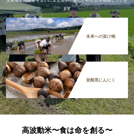
生産者と消費者を互いに支え合い、新しい村社会を構築していき
ます
未来への架け橋
覚醒黒にんにく
高波動米〜食は命を創る〜