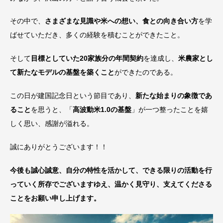
その中で、
さまざまな見識や米への想い、食との向き合い方
を学
ばせていただき、多くの経験を積むことができたこと。
そして
目標としていた20家族分の年間契約
を達成し、
米農家とし
て新たなモデルの基盤を築くこと
ができたのである。
この日が建国記念日という節目であり、
新たな始まりの象徴であ
ること
を思うと、「
高波動米1.0の基盤
」が一つ整ったことを嬉
しく思い、感謝が溢れる。
誠にありがとうございます！！
今後も誠心誠意、自分の特性を活かして、できる限りの活動を行
っていく所存でございますゆえ、温かく見守り、支えてくださる
ことをお願い申し上げます。