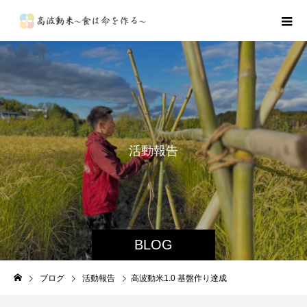
活
動
報
告
BLOG
ブログ
活動報告
高波動米1.0 基盤作り達成