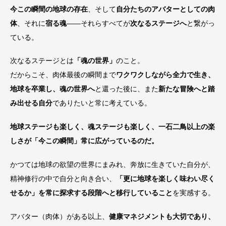
今この瞬間の地球の存在
、そして
自分たちのアバターとしての肉
体
、それに
宿る魂
——それらすべてが
次なるステージへ
と繋がっ
ている。
次なるステージとは
「魂の世界」
のこと。
だからこそ、肉体最後の瞬間まで
ワクワクしながら全力で生き、
地球を卒業し、魂の世界へ
と還った後に、また
新たな冒険へと踏
み出せる自分
でありたいと常に考えている。
地球ステージも楽しく、魂ステージも楽しく、一石二鳥以上の楽
しさが「今この瞬間」常に広がっているのだ。
かつては地球の欲望の世界にまみれ、奔放に生きていた自分が、
精神修行の中で自分と向き合い、
「更に地球を楽しく味わい尽く
せるか」を常に探求する段階へと移行していること
を実感する。
アバター（肉体）がある以上、
健康マネジメントも大切であり、