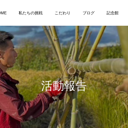
OME
私たちの挑戦
こだわり
ブログ
記念館
活
動
報
告