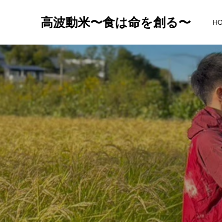
高波動米〜食は命を創る〜
H