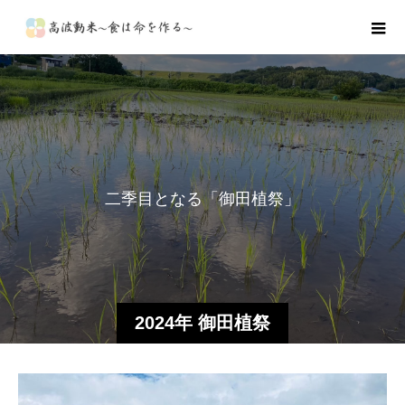
二
季
目
と
な
る
「
御
田
植
祭
」
真
っ
す
ぐ
に
田
植
え
る
2024年 御田植祭